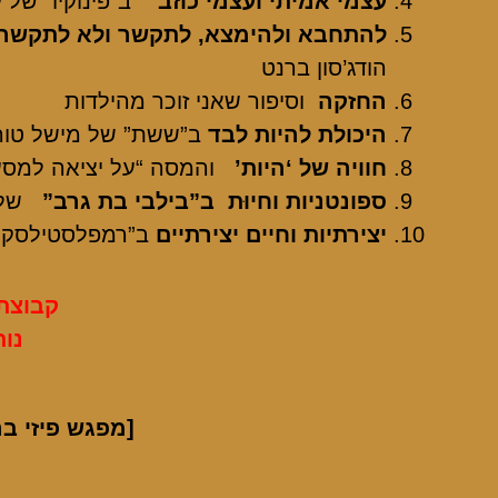
עצמי אמיתי ועצמי כוזב
ב”פינוקיו” של 
להתחבא ולהימצא,
לתקשר ולא לתקשר,
הודג’סון ברנט
החזקה
וסיפור שאני זוכר מהילדות
היכולת להיות לבד
ב”ששת” של מישל טו
חוויה של ‘היות’
והמסה “על יציאה למסע
ספונטניות וחיוּת
ב”
בילבי בת גרב”
של 
יצירתיות וחיים יצירתיים
ב”רמפלסטילסקין
קבוצת
נותרו עו
[מפגש פיזי ב