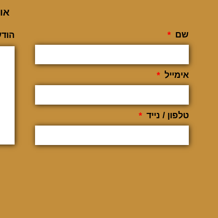
או
שם
הודע
אימייל
טלפון / נייד