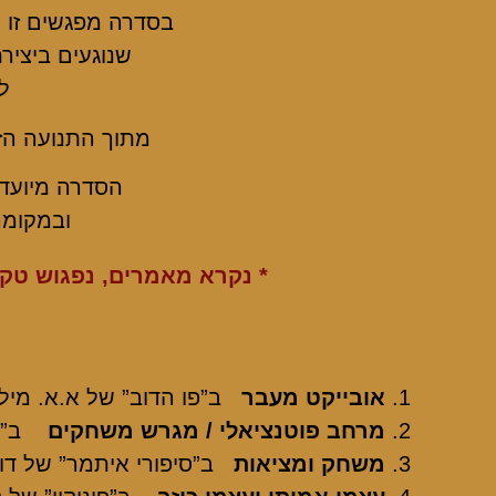
בסדרה מפגשים זו ננ
שנוגעים ביציר
ל
מתוך התנועה הזו
הסדרה מיועדת
ובמקומה
* נקרא מאמרים, נפגוש טקס
אובייקט מעבר
ב”פו הדוב” של א.א. מיל
מרחב פוטנציאלי / מגרש משחקים
ב”
משחק ומציאות
ב”סיפורי איתמר” של דוי