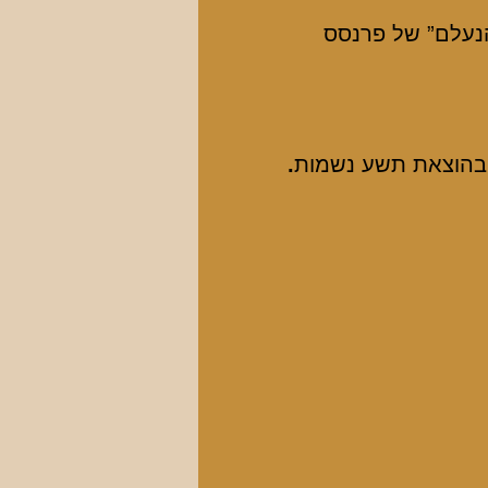
הנעלם” של פרנסס
” בהוצאת תשע נשמות
.