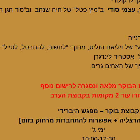
קרלו קולודי
 עצמי סודי
ב”מיץ פטל” של חיה שנהב
וב”סוד הגן 
רנייה
” של ויליאם הזליט, מתוך: “לחשוב, להתבטל, לטייל
אסטריד לינדגרן
“
של האחים גרים
 הבוקר מלאה ונסגרה לרישום נוסף
ד 2 מקומות בקבוצת הערב
קבוצת בוקר – מפגש היברידי
הרצליה + אפשרות להתחברות מרחוק בזום]
ימי ג’
10:00-12:30